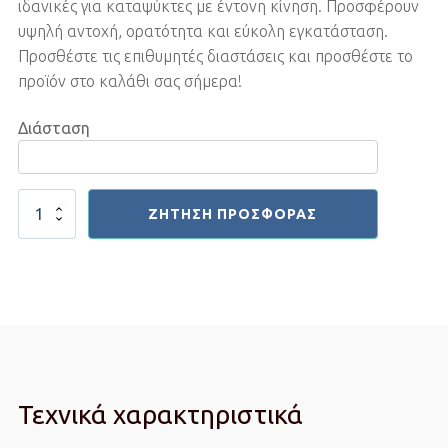
ιδανικές για καταψύκτες με έντονη κίνηση. Προσφέρουν
υψηλή αντοχή, ορατότητα και εύκολη εγκατάσταση.
Προσθέστε τις επιθυμητές διαστάσεις και προσθέστε το
προϊόν στο καλάθι σας σήμερα!
Διάσταση
Λωριδοκουρτίνες
ΖΉΤΗΣΗ ΠΡΟΣΦΟΡΆΣ
Polar
Ενισχυμένες
(2x200)
mm
ποσότητα
Τεχνικά χαρακτηριστικά