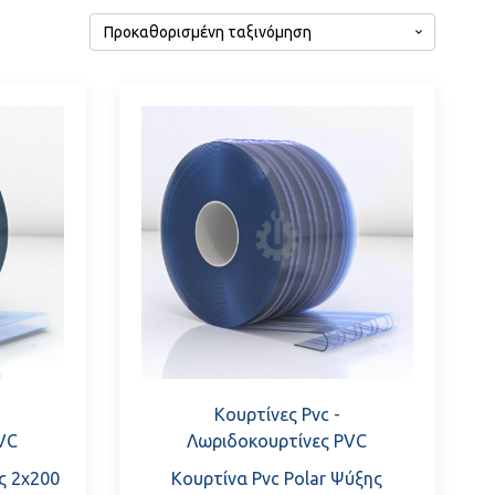
τικό στοιχείο στον κόσμο της βιομηχανίας και των
ένη διαχείριση του χώρου και ενίσχυση της
Κουρτίνες Pvc
-
VC
Λωριδοκουρτίνες PVC
ς 2x200
Κουρτίνα Pvc Polar Ψύξης