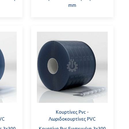
mm
Κουρτίνες Pvc
-
VC
Λωριδοκουρτίνες PVC
ς 3x300
Κουρτίνα Pvc Ενισχυμένη 3x300