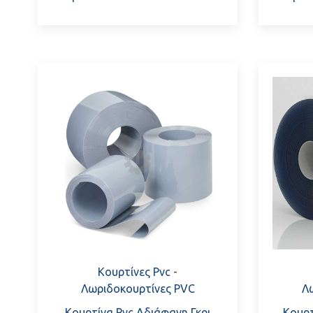
Κουρτίνες Pvc
-
Λωριδοκουρτίνες PVC
Λ
Κουρτίνα Pvc Αδιάφανη Γκρι
Κουρτ