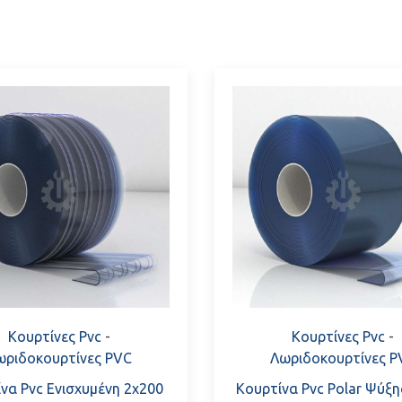
Συνοψίζοντας, οι βιομηχανικές κουρτίνες αποτελούν ουσιασ
εργοστασίων, προσφέροντας αξιόπιστη προστασία, βελτιωμ
περιβαλλοντικής απόδοσης.
Κουρτίνες Pvc
-
Κουρτίνες Pvc
-
ωριδοκουρτίνες PVC
Λωριδοκουρτίνες P
να Pvc Ενισχυμένη 2x200
Κουρτίνα Pvc Polar Ψύξη