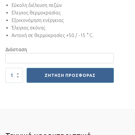
Εύκολη διέλευση πεζών
Ελεγχος θερμοκρασίας
Εξοικονόμηση ενέργειας
Έλεγχος σκόνης
Αντοχή σε θερμοκρασίες +50 / -15 ° C.
Διάσταση
Κουρτίνα
ΖΉΤΗΣΗ ΠΡΟΣΦΟΡΆΣ
Pvc
Πράσινη
2x200
mm
ποσότητα