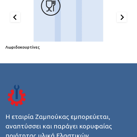
Λωριδοκουρτίνες
Λ
Η εταιρία Ζαμπούκας εμπορεύεται,
αναπτύσσει και παράγει κορυφαίας
ποιότητας υλικά Ελαστικών