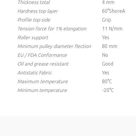
Thickness
total
4 mm
Hardness top layer
60°ShoreA
Profile
top side
Grip
Tension force for 1% elongation
11 N/mm
Roller support
Yes
Minimum pulley diameter flection
80 mm
EU / FDA Conformance
No
Oil and grease resistant
Good
Antistatic
Fabric
Yes
Maximum temperature
80°C
Minimum temperature
-20°C