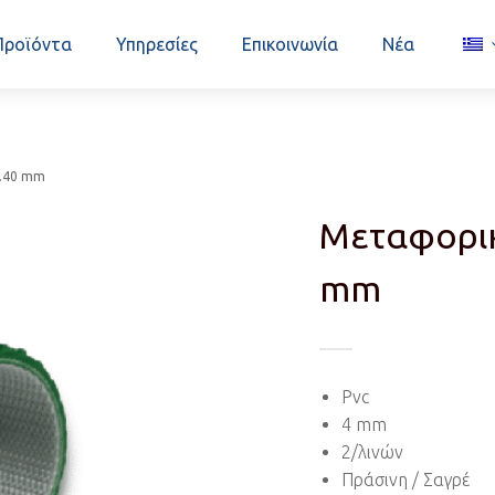
Προϊόντα
Υπηρεσίες
Επικοινωνία
Νέα
2.40 mm
Μεταφορική
mm
Pvc
4 mm
2/λινών
Πράσινη / Σαγρέ