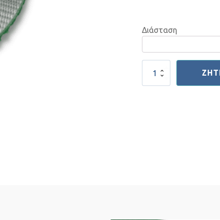
Διάσταση
Μεταφορική
ΖΉΤ
Ταινία
Pvc
Σαγρέ
2.40
mm
ποσότητα