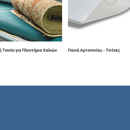
Ταινία για Πλυντήρια Χαλιών
Πανιά Αρτοποιίας - Τσόχες