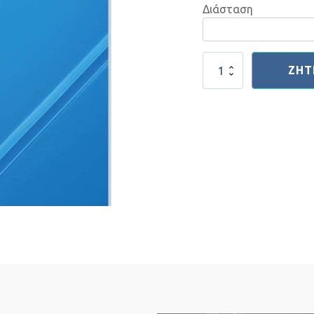
Διάσταση
Προφίλ
ΖΉΤ
Ευθείας
ποσότητα