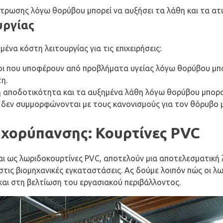
έντρωσης λόγω θορύβου μπορεί να αυξήσει τα λάθη και τα α
υργίας
ένα κόστη λειτουργίας για τις επιχειρήσεις:
νοι που υποφέρουν από προβλήματα υγείας λόγω θορύβου μπο
η.
νη αποδοτικότητα και τα αυξημένα λάθη λόγω θορύβου μπορ
ου δεν συμμορφώνονται με τους κανονισμούς για τον θόρυβο 
χορύπανσης: Κουρτίνες PVC
και ως λωριδοκουρτίνες PVC, αποτελούν μια αποτελεσματική 
τις βιομηχανικές εγκαταστάσεις. Ας δούμε λοιπόν πώς οι λ
αι στη βελτίωση του εργασιακού περιβάλλοντος.