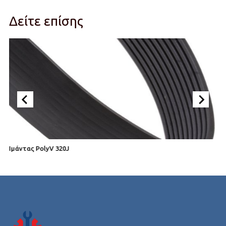
Δείτε επίσης
Ιμάντας PolyV 320J
Ι