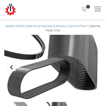
0
Αρχική σελίδα
/
Ιμάντες μεταφοράς & κίνησης
/
Ιμάντες Poly-V
/ Ιμάντας
PolyV 210J