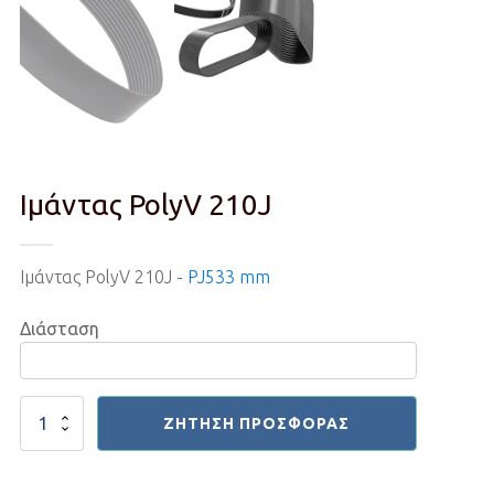
Ιμάντας PolyV 210J
Ιμάντας PolyV 210J -
PJ533 mm
Διάσταση
Ιμάντας
ΖΉΤΗΣΗ ΠΡΟΣΦΟΡΆΣ
PolyV
210J