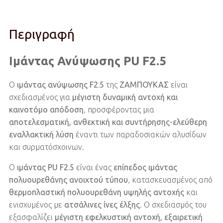
Περιγραφή
Ιμάντας Ανύψωσης PU F2.5
Ο
ιμάντας ανύψωσης F2.5
της
ΖΑΜΠΟΥΚΑΣ
είναι
σχεδιασμένος για
μέγιστη δυναμική αντοχή και
καινοτόμο απόδοση
, προσφέροντας μια
αποτελεσματική, ανθεκτική και συντήρησης-ελεύθερη
εναλλακτική λύση
έναντι των παραδοσιακών αλυσίδων
και συρματόσχοινων.
Ο
ιμάντας PU F2.5
είναι ένας
επίπεδος ιμάντας
πολυουρεθάνης ανοιχτού τύπου
, κατασκευασμένος από
θερμοπλαστική πολυουρεθάνη υψηλής αντοχής
και
ενισχυμένος με
ατσάλινες ίνες έλξης
. Ο σχεδιασμός του
εξασφαλίζει
μέγιστη εφελκυστική αντοχή, εξαιρετική