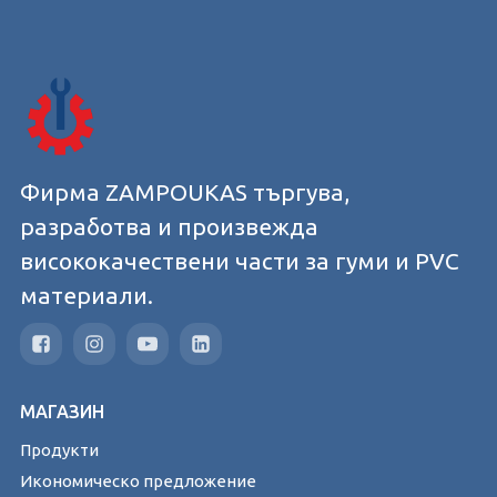
Фирма ZAMPOUKAS търгува,
разработва и произвежда
висококачествени части за гуми и PVC
материали.
МАГАЗИН
Продукти
Икономическо предложение