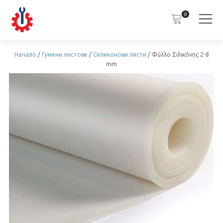
0
Начало
/
Гумени листове
/
Силиконови листи
/ Φύλλο Σιλικόνης 2-8
mm