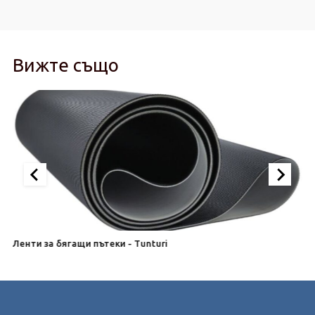
Вижте също
Ленти за бягащи пътеки - Tunturi
Л