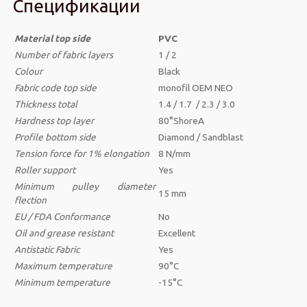
Спецификации
Material top side
PVC
Number of fabric layers
1 / 2
Colour
Black
Fabric code top side
monofil OEM NEO
Thickness
total
1.4 / 1.7 / 2.3 / 3.0
Hardness top layer
80°ShoreA
Profile bottom side
Diamond / Sandblast
Tension force for 1% elongation
8 N/mm
Roller support
Yes
Minimum pulley diameter
15 mm
flection
EU / FDA Conformance
No
Oil and grease resistant
Excellent
Antistatic
Fabric
Yes
Maximum temperature
90°C
Minimum temperature
-15°C