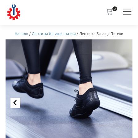
0
Начало
/
Ленти за бягащи пътеки
/ Ленти за Бягащи Пътеки