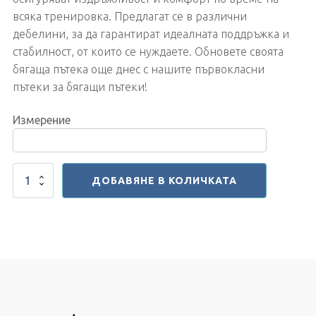
всяка тренировка. Предлагат се в различни
дебелини, за да гарантират идеалната поддръжка и
стабилност, от които се нуждаете. Обновете своята
бягаща пътека още днес с нашите първокласни
пътеки за бягащи пътеки!
Измерение
количество
ДОБАВЯНЕ В КОЛИЧКАТА
за
Ленти
за
Бягащи
Пътеки