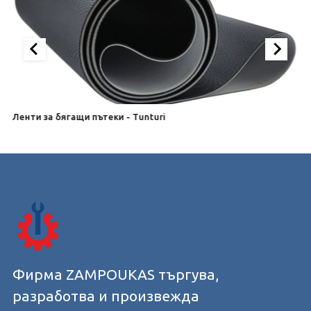
Ленти за бягащи пътеки - Tunturi
Л
Фирма ZAMPOUKAS търгува,
разработва и произвежда