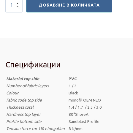
количество
ДОБАВЯНЕ В КОЛИЧКАТА
за
Ленти
за
бягащи
пътеки
-
Precor
Спецификации
Material top side
PVC
Number of fabric layers
1 / 2
Colour
Black
Fabric code top side
monofil OEM NEO
Thickness
total
1.4 / 1.7 / 2.3 / 3.0
Hardness top layer
80°ShoreA
Profile bottom side
Sandblast Profile
Tension force for 1% elongation
8 N/mm