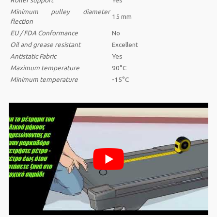
Roller support
Yes
Minimum pulley diameter
15 mm
flection
EU / FDA Conformance
No
Oil and grease resistant
Excellent
Antistatic
Fabric
Yes
Maximum temperature
90°C
Minimum temperature
-15°C