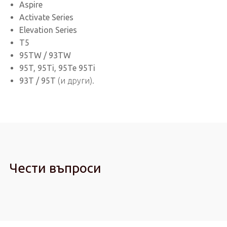
Aspire
Activate Series
Elevation Series
T5
95TW / 93TW
95T, 95Ti, 95Te 95Ti
93T / 95T
(и други).
Чести въпроси