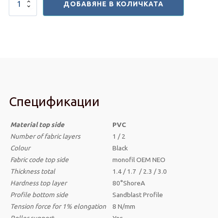
ДОБАВЯНЕ В КОЛИЧКАТА
за
Ленти
за
бягащи
пътеки
-
LifeFitness
Спецификации
Material top side
PVC
Number of fabric layers
1 / 2
Colour
Black
Fabric code top side
monofil OEM NEO
Thickness
total
1.4 / 1.7 / 2.3 / 3.0
Hardness top layer
80°ShoreA
Profile bottom side
Sandblast Profile
Tension force for 1% elongation
8 N/mm