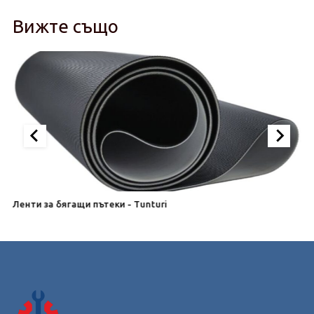
Вижте също
Ленти за бягащи пътеки - Tunturi
Л