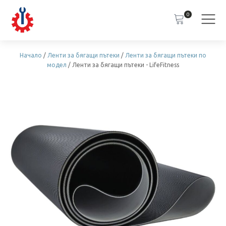
0
Начало
/
Ленти за бягащи пътеки
/
Ленти за бягащи пътеки по
модел
/ Ленти за бягащи пътеки - LifeFitness